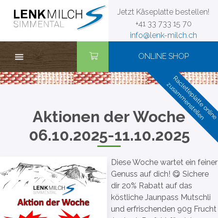
Zum
Jetzt Käseplatte bestellen!
Inhalt
+41 33 733 15 70
springen
info@lenk-milch.ch
ONLINE SHOP
Racletteplatte onlin
zusammenstellen
Aktionen der Woche
06.10.2025-11.10.2025
Diese Woche wartet ein feiner
Genuss auf dich! 😋 Sichere
dir 20% Rabatt auf das
köstliche Jaunpass Mutschli
und erfrischenden 90g Frucht