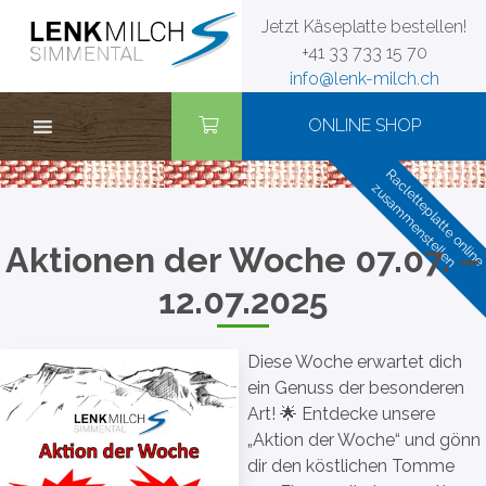
Zum
Jetzt Käseplatte bestellen!
Inhalt
+41 33 733 15 70
springen
info@lenk-milch.ch
ONLINE SHOP
Racletteplatte onlin
zusammenstellen
Aktionen der Woche 07.07. –
12.07.2025
Diese Woche erwartet dich
ein Genuss der besonderen
Art! 🌟 Entdecke unsere
„Aktion der Woche“ und gönn
dir den köstlichen Tomme