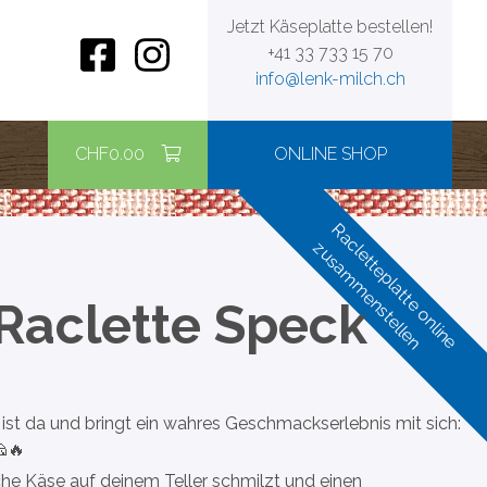
Jetzt Käseplatte bestellen!
+41 33 733 15 70
info@lenk-milch.ch
CHF
0.00
ONLINE SHOP
Racletteplatte online
zusammenstellen
Raclette Speck
ist da und bringt ein wahres Geschmackserlebnis mit sich:
🧀🔥
tliche Käse auf deinem Teller schmilzt und einen