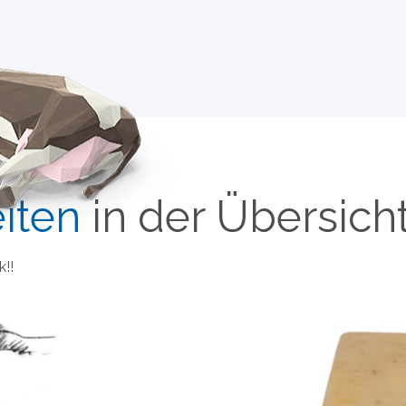
iten
in der Übersich
!!