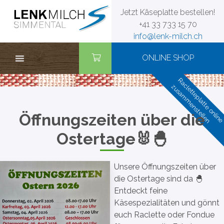
Zum
Jetzt Käseplatte bestellen!
Inhalt
+41 33 733 15 70
springen
info@lenk-milch.ch
ONLINE SHOP
Racletteplatte onlin
zusammenstellen
Öffnungszeiten über die
Ostertage🐰🐣
Unsere Öffnungszeiten über
die Ostertage sind da 🐣
Entdeckt feine
Käsespezialitäten und gönnt
euch Raclette oder Fondue