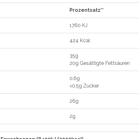
Prozentsatz**
1760 KJ
424 Kcal
35g
20g Gesättigte Fettsäuren
0.6g
<0.5g Zucker
26g
2g