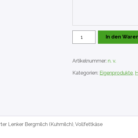
Lenker
In den Ware
Bergbleu
Menge
Artikelnummer:
n. v.
Kategorien:
Eigenprodukte
,
H
erter Lenker Bergmilch (Kuhmilch), Vollfettkäse