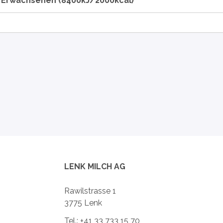
n Erwachsenen (8400kJ/2000kcal)
LENK MILCH AG
Rawilstrasse 1
3775 Lenk
Tel.: +41 33 733 15 70