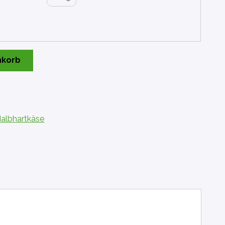
nkorb
albhartkäse