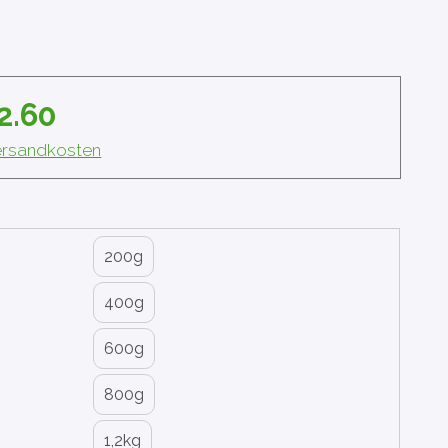
2.60
Versandkosten
200g
400g
600g
800g
1,2kg