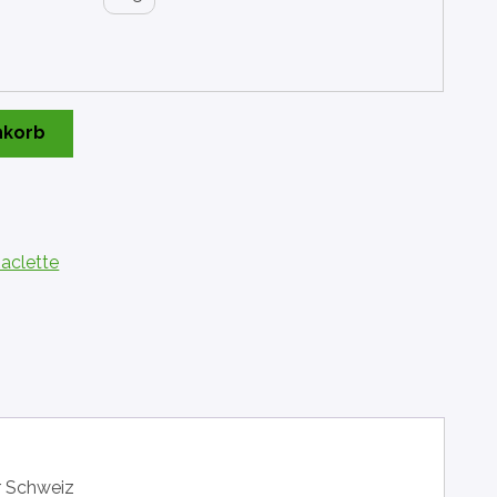
nkorb
aclette
r Schweiz