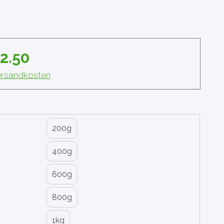
2.50
Versandkosten
200g
400g
600g
800g
1kg