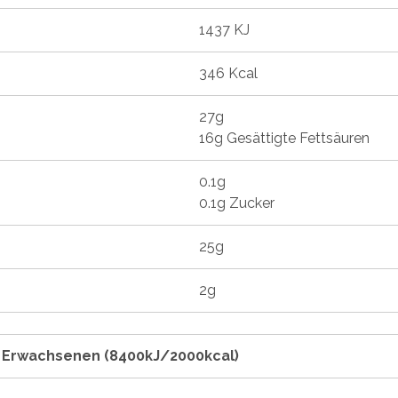
1437 KJ
346 Kcal
27g
16g Gesättigte Fettsäuren
0.1g
0.1g Zucker
25g
2g
n Erwachsenen (8400kJ/2000kcal)