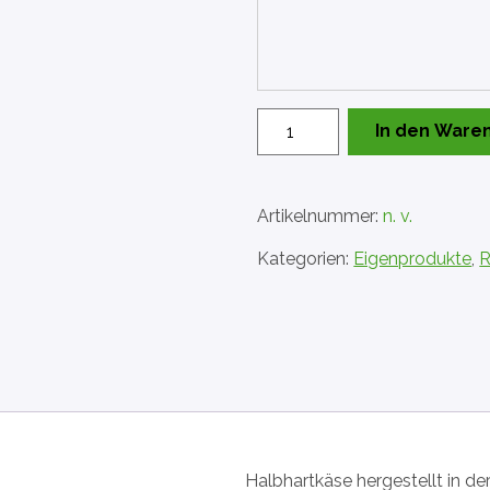
Raclette
In den Ware
Paprika
Menge
Artikelnummer:
n. v.
Kategorien:
Eigenprodukte
,
R
Halbhartkäse hergestellt in de