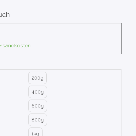
uch
Versandkosten
200g
400g
600g
800g
1kg