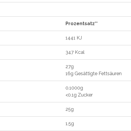
Prozentsatz**
1441 KJ
347 Kcal
27g
16g Gesättigte Fettsäuren
0.1000g
<0.1g Zucker
25g
1.5g