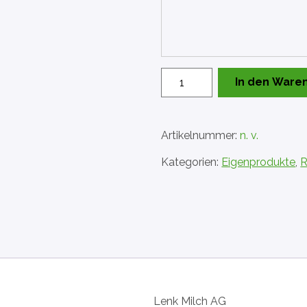
Raclette
In den Ware
Speck
–
Lauch
Artikelnummer:
n. v.
Menge
Kategorien:
Eigenprodukte
,
R
Lenk Milch AG