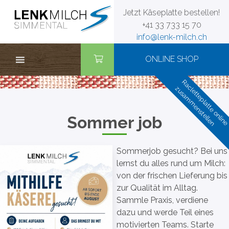
Zum
Jetzt Käseplatte bestellen!
Inhalt
+41 33 733 15 70
springen
info@lenk-milch.ch
ONLINE SHOP
Racletteplatte onlin
zusammenstellen
Sommer job
Sommerjob gesucht? Bei uns
lernst du alles rund um Milch:
von der frischen Lieferung bis
zur Qualität im Alltag.
Sammle Praxis, verdiene
dazu und werde Teil eines
motivierten Teams. Starte