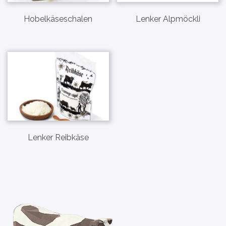
Hobelkäseschalen
Lenker Alpmöckli
Bio Alpkäse 2025
CHF
5.90
–
CHF
29.50
Verfügbar
Gletscherbachkäse
CHF
5.70
–
CHF
28.50
Verfügbar
Lenker Reibkäse